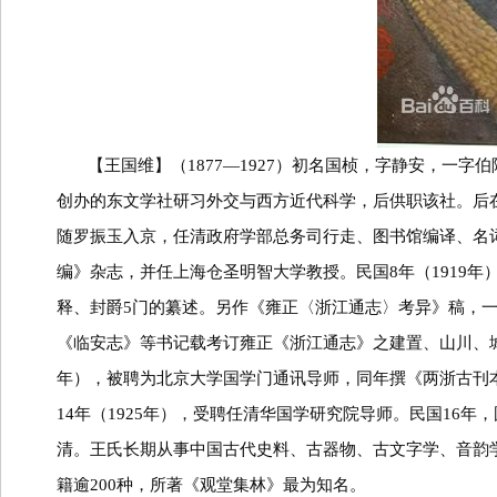
【王国维】（
1877—1927
）初名国桢，字静安，一字伯
创办的东文学社研习外交与西方近代科学，后供职该社。后
随罗振玉入京，任清政府学部总务司行走、图书馆编译、名
编》杂志，并任上海仓圣明智大学教授。民国
8
年（
1919
年
释、封爵
5
门的纂述。另作《雍正〈浙江通志〉考异》稿，
《临安志》等书记载考订雍正《浙江通志》之建置、山川、
年），被聘为北京大学国学门通讯导师，同年撰《两浙古刊
14
年（
1925
年），受聘任清华国学研究院导师。民国
16
年，
清。王氏长期从事中国古代史料、古器物、古文字学、音韵
籍逾
200
种，所著《观堂集林》最为知名。